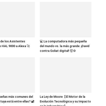
n de los Asistentes
💻 La computadora más pequeña
De HAL 9000 a Alexa 🚀
del mundo vs. la más grande: ¡David
contra Goliat digital! 🤯⚙️
aseñas más comunes del
La Ley de Moore【El Motor de la
tuya está entre ellas? 🔐
Evolución Tecnológica y su Impacto