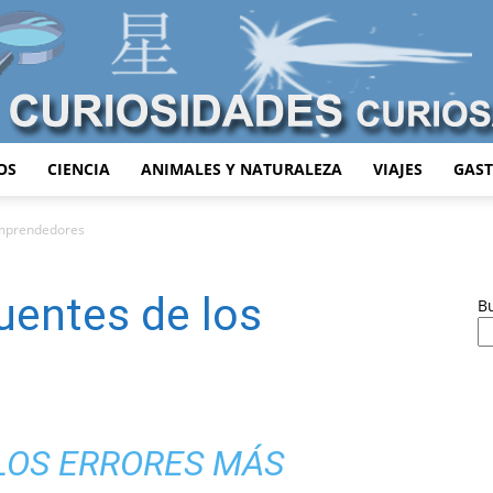
OS
CIENCIA
ANIMALES Y NATURALEZA
VIAJES
GAS
Curiosidades
 Emprendedores
cuentes de los
B
Curiosas
LOS ERRORES MÁS