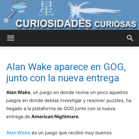
Curiosidades
Alan Wake aparece en GOG,
Curiosas
junto con la nueva entrega
Alan Wake
, un juego en donde revive un poco aquellos
del
juegos en donde debías investigar y resolver puzzles, ha
llegado a la plataforma de GOG junto con la nueva
entrega de
American Nightmare
.
Mundo
Alan Wake
es un juego que recibió muy buenos