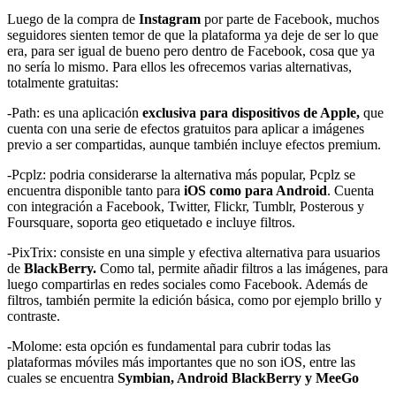
Luego de la compra de
Instagram
por parte de Facebook, muchos
seguidores sienten temor de que la plataforma ya deje de ser lo que
era, para ser igual de bueno pero dentro de Facebook, cosa que ya
no sería lo mismo. Para ellos les ofrecemos varias alternativas,
totalmente gratuitas:
-Path: es una aplicación
exclusiva para dispositivos de Apple,
que
cuenta con una serie de efectos gratuitos para aplicar a imágenes
previo a ser compartidas, aunque también incluye efectos premium.
-Pcplz: podria considerarse la alternativa más popular, Pcplz se
encuentra disponible tanto para
iOS como para Android
. Cuenta
con integración a Facebook, Twitter, Flickr, Tumblr, Posterous y
Foursquare, soporta geo etiquetado e incluye filtros.
-PixTrix: consiste en una simple y efectiva alternativa para usuarios
de
BlackBerry.
Como tal, permite añadir filtros a las imágenes, para
luego compartirlas en redes sociales como Facebook. Además de
filtros, también permite la edición básica, como por ejemplo brillo y
contraste.
-Molome: esta opción es fundamental para cubrir todas las
plataformas móviles más importantes que no son iOS, entre las
cuales se encuentra
Symbian, Android BlackBerry y MeeGo