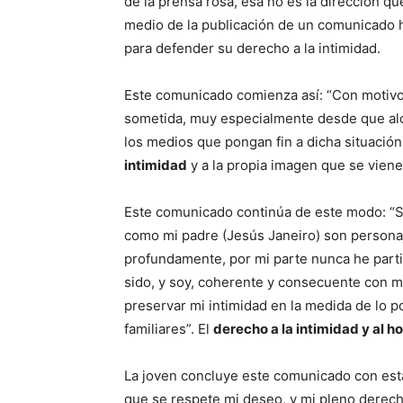
de la prensa rosa, esa no es la dirección q
medio de la publicación de un comunicado 
para defender su derecho a la intimidad.
Este comunicado comienza así: “Con motivo 
sometida, muy especialmente desde que alc
los medios que pongan fin a dicha situación
intimidad
y a la propia imagen que se viene
Este comunicado continúa de este modo: “S
como mi padre (Jesús Janeiro) son personaj
profundamente, por mi parte nunca he part
sido, y soy, coherente y consecuente con mi
preservar mi intimidad en la medida de lo p
familiares”. El
derecho a la intimidad y al h
La joven concluye este comunicado con estas
que se respete mi deseo, y mi pleno derecho