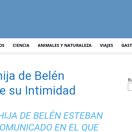
Curiosidades
OS
CIENCIA
ANIMALES Y NATURALEZA
VIAJES
GAS
hija de Belén
Curiosas
B
e su Intimidad
HIJA DE BELÉN ESTEBAN
del
COMUNICADO EN EL QUE