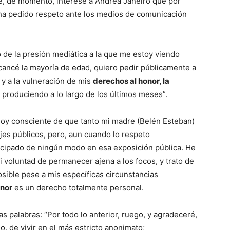
ue, de momento, interese a Andrea Janeiro que por
ha pedido respeto ante los medios de comunicación
de la presión mediática a la que me estoy viendo
ancé la mayoría de edad, quiero pedir públicamente a
 y a la vulneración de mis
derechos al honor, la
 produciendo a lo largo de los últimos meses”.
oy consciente de que tanto mi madre (Belén Esteban)
es públicos, pero, aun cuando lo respeto
icipado de ningún modo en esa exposición pública. He
 voluntad de permanecer ajena a los focos, y trato de
osible pese a mis específicas circunstancias
onor
es un derecho totalmente personal.
 palabras: “Por todo lo anterior, ruego, y agradeceré,
, de vivir en el más estricto anonimato;