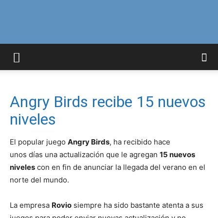
Curiosidades
Curiosas
Angry Birds recibe 15 nuevos
niveles
del
El popular juego
Angry Birds
, ha recibido hace
unos días una actualización que le agregan
15 nuevos
niveles
con en fin de anunciar la llegada del verano en el
Mundo
norte del mundo.
La empresa
Rovio
siempre ha sido bastante atenta a sus
juegos para poder enviar nuevas actualización y no