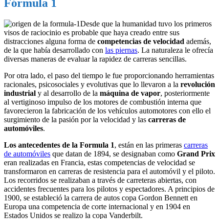
Fórmula 1
Desde que la humanidad tuvo los primeros
visos de raciocinio es probable que haya creado entre sus
distracciones alguna forma de
competencias de velocidad
además,
de la que había desarrollado con
las piernas
. La naturaleza le ofrecía
diversas maneras de evaluar la rapidez de carreras sencillas.
Por otra lado, el paso del tiempo le fue proporcionando herramientas
racionales, psicosociales y evolutivas que lo llevaron a la
revolución
industrial
y al desarrollo de la
máquina de vapor
, posteriormente
al vertiginoso impulso de los motores de combustión interna que
favorecieron la fabricación de los vehículos automotores con ello el
surgimiento de la pasión por la velocidad y las
carreras de
automóviles
.
Los antecedentes de la Formula 1
, están en las primeras
carreras
de automóviles
que datan de 1894, se designaban como
Grand Prix
eran realizadas en Francia, estas competencias de velocidad se
transformaron en carreras de resistencia para el automóvil y el piloto.
Los recorridos se realizaban a través de carreteras abiertas, con
accidentes frecuentes para los pilotos y espectadores. A principios de
1900, se estableció la carrera de autos copa Gordon Bennett en
Europa una competencia de corte internacional y en 1904 en
Estados Unidos se realizo la copa Vanderbilt.