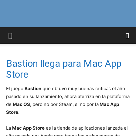
Curiosidades
Curiosas
Bastion llega para Mac App
Store
del
El juego
Bastion
que obtuvo muy buenas criticas el año
pasado en su lanzamiento, ahora aterriza en la plataforma
de
Mac OS
, pero no por Steam, si no por la
Mac App
Mundo
Store
.
La
Mac App Store
es la tienda de aplicaciones lanzada el
año pasado por Apple para todos los ordenadores de