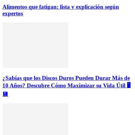
Alimentos que fatigan: lista y explicación según
expertos
¿Sabías que los Discos Duros Pueden Durar Más de
10 Años? Descubre Cómo Maximizar su Vida Útil 🖥️
💾