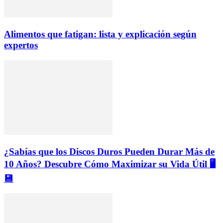
Alimentos que fatigan: lista y explicación según
expertos
¿Sabías que los Discos Duros Pueden Durar Más de
10 Años? Descubre Cómo Maximizar su Vida Útil 🖥️
💾