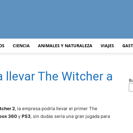
Curiosidades
OS
CIENCIA
ANIMALES Y NATURALEZA
VIAJES
GAS
 llevar The Witcher a
Curiosas
B
tcher 2
, la empresa podría llevar el primer The
del
box 360
y
PS3
, sin dudas seria una gran jugada para