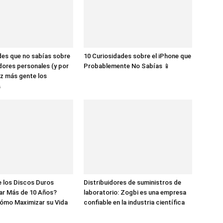
des que no sabías sobre
10 Curiosidades sobre el iPhone que
dores personales (y por
Probablemente No Sabías 📱
z más gente los

 los Discos Duros
Distribuidores de suministros de
ar Más de 10 Años?
laboratorio: Zogbi es una empresa
ómo Maximizar su Vida
confiable en la industria científica