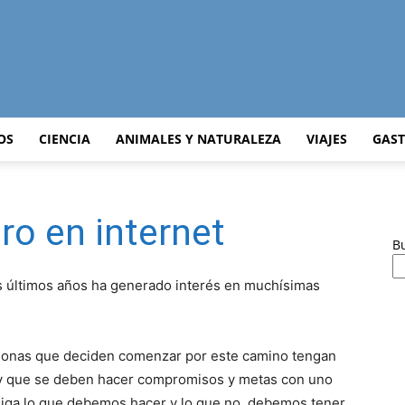
Curiosidades
OS
CIENCIA
ANIMALES Y NATURALEZA
VIAJES
GAS
o en internet
Curiosas
B
os últimos años ha generado interés en muchísimas
del
sonas que deciden comenzar por este camino tengan
 y que se deben hacer compromisos y metas con uno
diga lo que debemos hacer y lo que no, debemos tener