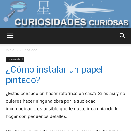
Curiosidades
Inicio
Curiosidad
Curiosidad
¿Cómo instalar un papel
Curiosas
pintado?
¿Estás pensado en hacer reformas en casa? Si es así y no
del
quieres hacer ninguna obra por la suciedad,
incomodidad… es posible que te guste ir cambiando tu
hogar con pequeños detalles.
Mundo