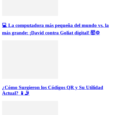
💻 La computadora más pequeña del mundo vs. la
más grande: ¡David contra Goliat digital! 🤯⚙️
¿Cómo Surgieron los Códigos QR y Su Utilidad
Actual? 📱🤳