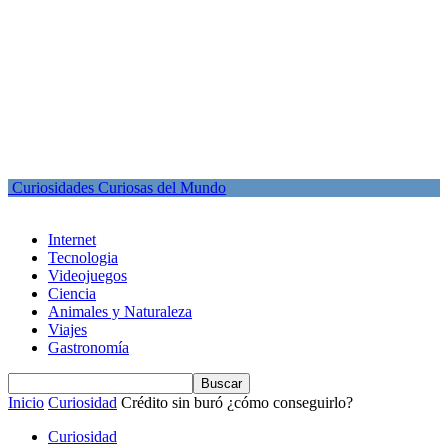
Curiosidades Curiosas del Mundo
Internet
Tecnologia
Videojuegos
Ciencia
Animales y Naturaleza
Viajes
Gastronomía
Inicio
Curiosidad
Crédito sin buró ¿cómo conseguirlo?
Curiosidad