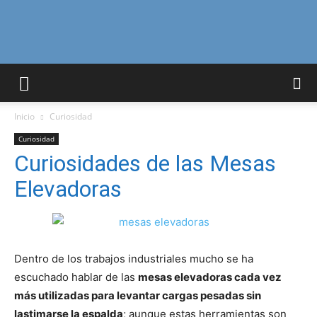
Curiosidades
Inicio
Curiosidad
Curiosas
Curiosidad
Curiosidades de las Mesas
Elevadoras
del
Mundo
Dentro de los trabajos industriales mucho se ha
escuchado hablar de las
mesas elevadoras cada vez
más utilizadas para levantar cargas pesadas sin
lastimarse la espalda
; aunque estas herramientas son