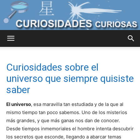
Curiosidades
Curiosidades sobre el
Curiosas
universo que siempre quisiste
saber
del
El universo
, esa maravilla tan estudiada y de la que al
mismo tiempo tan poco sabemos. Uno de los misterios
más grandes, y que más ganas nos dan de conocer.
Mundo
Desde tiempos inmemoriales el hombre intenta descubrir
los secretos que esconde, llegando a abarcar temas