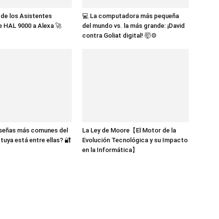
n de los Asistentes
💻 La computadora más pequeña
De HAL 9000 a Alexa 🚀
del mundo vs. la más grande: ¡David
contra Goliat digital! 🤯⚙️
aseñas más comunes del
La Ley de Moore【El Motor de la
tuya está entre ellas? 🔐
Evolución Tecnológica y su Impacto
en la Informática】