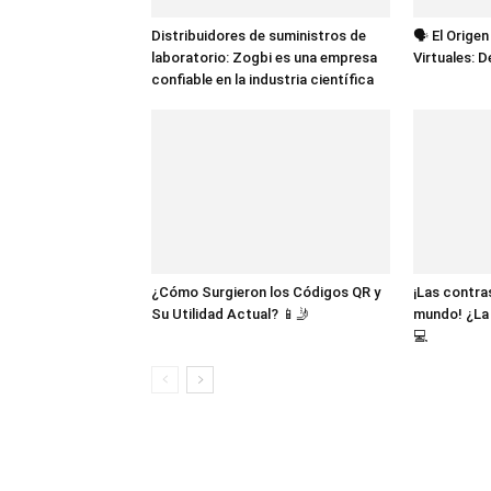
Distribuidores de suministros de
🗣️ El Orige
laboratorio: Zogbi es una empresa
Virtuales: 
confiable en la industria científica
¿Cómo Surgieron los Códigos QR y
¡Las contr
Su Utilidad Actual? 📱🤳
mundo! ¿La 
💻
1 COMENTARIO