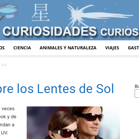
OS
CIENCIA
ANIMALES Y NATURALEZA
VIAJES
GAS
Curiosidades
 Sol
re los Lentes de Sol
B
Curiosas
s veces
ook y de
indan a
 UV.