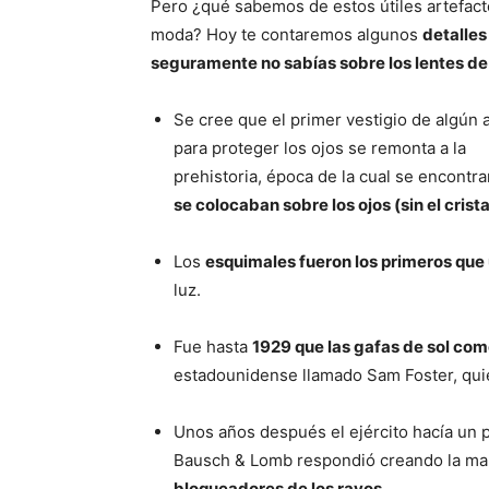
Pero ¿qué sabemos de estos útiles artefact
moda? Hoy te contaremos algunos
detalles
seguramente no sabías sobre los lentes de
Se cree que el primer vestigio de algún 
para proteger los ojos se remonta a la
prehistoria, época de la cual se encontr
se colocaban sobre los ojos (sin el crist
Los
esquimales fueron los primeros que u
luz.
Fue hasta
1929 que las gafas de sol co
estadounidense llamado Sam Foster, quie
Unos años después el ejército hacía un p
Bausch & Lomb respondió creando la m
bloqueadores de los rayos
.