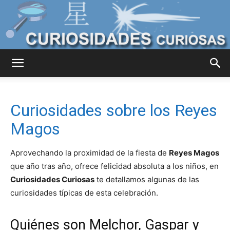
Curiosidades
Curiosidades sobre los Reyes
Curiosas
Magos
Aprovechando la proximidad de la fiesta de
Reyes Magos
del
que año tras año, ofrece felicidad absoluta a los niños, en
Curiosidades Curiosas
te detallamos algunas de las
curiosidades típicas de esta celebración.
Mundo
Quiénes son Melchor, Gaspar y