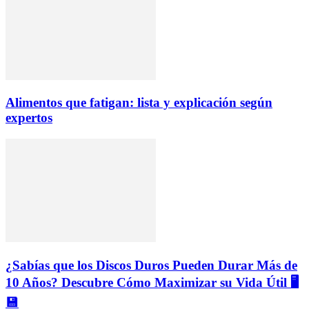
Alimentos que fatigan: lista y explicación según
expertos
¿Sabías que los Discos Duros Pueden Durar Más de
10 Años? Descubre Cómo Maximizar su Vida Útil 🖥️
💾