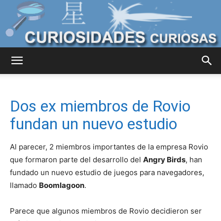
Curiosidades
Dos ex miembros de Rovio
Curiosas
fundan un nuevo estudio
Al parecer, 2 miembros importantes de la empresa Rovio
del
que formaron parte del desarrollo del
Angry Birds
, han
fundado un nuevo estudio de juegos para navegadores,
llamado
Boomlagoon
.
Mundo
Parece que algunos miembros de Rovio decidieron ser