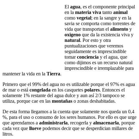
El
agua
, es el componente principal
en la
materia viva
tanto
animal
como
vegetal
; en la sangre y en la
savia se comporta como torrentes de
vida que transportan el
alimento
y
oxigeno
que da la existencia viva y
natural
. Por esto y otra
puntualizaciones que veremos
seguidamente es imprescindible
tomar
conciencia
y el agua, que
como dijimos es un recurso natural
imprescindible e irremplazable para
mantener la vida en la
Tierra
.
Primero que el 99% del agua no es utilizable porque el 97% es agua
de mar o está
congelada
en los casquetes
polares
. Entonces el
solamente 1% restante del agua dulce y aun así 2/3 tampoco se
utiliza, porque cae en las
montañas
o zonas deshabitadas.
De esta forma llegamos a la cuenta que solamente nos queda un 0,4
%, para el uso o consumo de los seres humanos. Por ello es que urge
que aprendamos a
administrarla
, recogerla y
almacenarla
, porque
cada vez que
llueve
podemos decir que se desperdician millares de
litros.