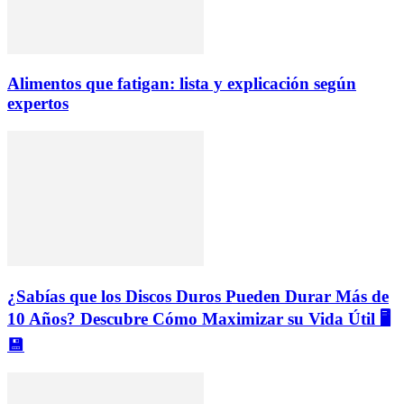
Alimentos que fatigan: lista y explicación según
expertos
¿Sabías que los Discos Duros Pueden Durar Más de
10 Años? Descubre Cómo Maximizar su Vida Útil 🖥️
💾