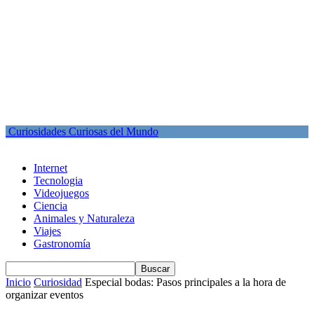
Curiosidades Curiosas del Mundo
Internet
Tecnologia
Videojuegos
Ciencia
Animales y Naturaleza
Viajes
Gastronomía
Inicio
Curiosidad
Especial bodas: Pasos principales a la hora de
organizar eventos