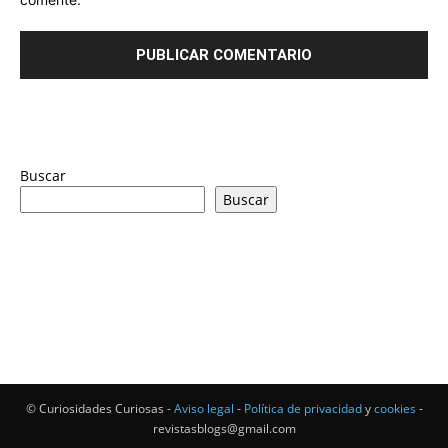
Buscar
Buscar
© Curiosidades Curiosas -
Aviso legal
-
Política de privacidad
y
cookies
-
revistasblogs@gmail.com