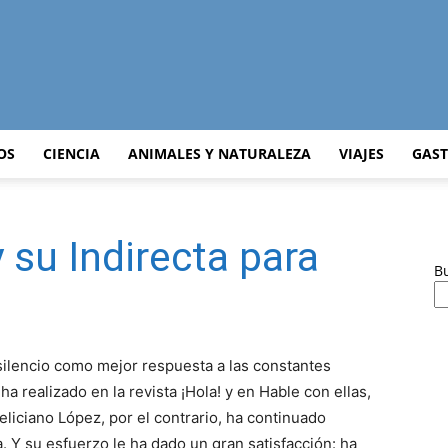
Curiosidades
OS
CIENCIA
ANIMALES Y NATURALEZA
VIAJES
GAS
 su Indirecta para
Curiosas
B
silencio como mejor respuesta a las constantes
del
ha realizado en la revista ¡Hola! y en Hable con ellas,
eliciano López, por el contrario, ha continuado
. Y su esfuerzo le ha dado un gran satisfacción: ha