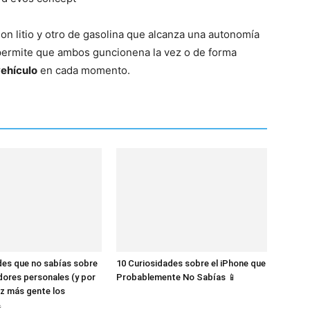
del
ion litio y otro de gasolina que alcanza una autonomía
permite que ambos guncionena la vez o de forma
vehículo
en cada momento.
Mundo
des que no sabías sobre
10 Curiosidades sobre el iPhone que
dores personales (y por
Probablemente No Sabías 📱
z más gente los
