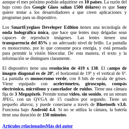
aunque el mes próximo podrán adquirirse en
10 países
. La razón del
bajo costo (los
Google Glass salían 1500 dólares
) es que
Sony
quiere tentar a los desarrolladores a que creen aplicaciones y
programas para su dispositivo.
Los
SmartEyeglass Developer Edition
tienen una tecnología de
onda holográfica única
, que hace que lentes muy delgadas sean
capaces de reproducir imágenes. Las lentes tienen una
transparencia del 85%
y un adecuado nivel de brillo. La pantalla
es monocromo, por lo que consume poca energía, y está pensada
para permitir la visión binocular. De esta manera, el texto y la
información se distinguen claramente.
El dispositivo tiene una
resolución de 419 x 138
. El c
ampo de
imagen diagonal es de 20º
, el horizontal de 19º y el vertical de 6º.
La pantalla es
monocromo verde
, con 8 bits de escala de grises.
Viene equipado con
acelerómetro, giroscopio, compás
electrónico, micrófono y cancelador de ruidos
. Tiene una cámara
fija de
3 Megapixels
. Permite tomar
video, sin sonido
, en un stream
JPEG, con un QVGA de 15 cuadros por segundo. Tiene un
pequeño altavoz, y puede conectarse a través de
Bluetooth v3.0.
Funciona bajo
Android 4.4
. Si no se utiliza la cámara, la batería
tiene una duración de
150 minutos
.
Artículos relacionados
Más del autor