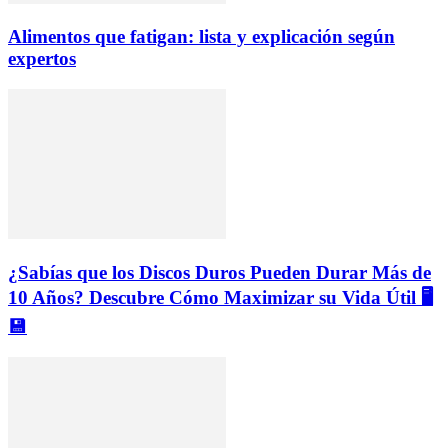
Alimentos que fatigan: lista y explicación según
expertos
¿Sabías que los Discos Duros Pueden Durar Más de
10 Años? Descubre Cómo Maximizar su Vida Útil 🖥️
💾