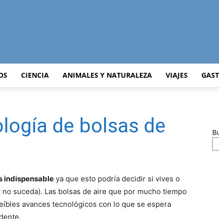
Curiosidades
OS
CIENCIA
ANIMALES Y NATURALEZA
VIAJES
GAS
logía de bolsas de
Curiosas
B
s indispensable
ya que esto podría decidir si vives o
del
 no suceda). Las bolsas de aire que por mucho tiempo
reíbles avances tecnológicos con lo que se espera
idente.