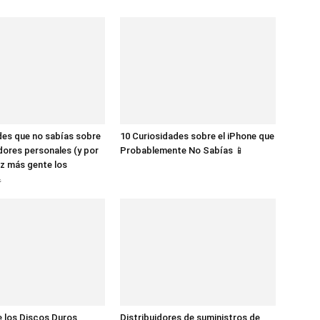
des que no sabías sobre
10 Curiosidades sobre el iPhone que
dores personales (y por
Probablemente No Sabías 📱
z más gente los

 los Discos Duros
Distribuidores de suministros de