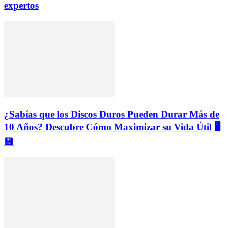
expertos
¿Sabías que los Discos Duros Pueden Durar Más de
10 Años? Descubre Cómo Maximizar su Vida Útil 🖥️
💾