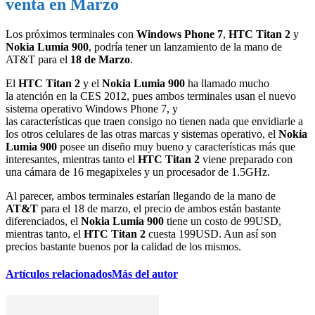
venta en Marzo
Los próximos terminales con
Windows Phone 7
,
HTC Titan 2
y
Nokia Lumia 900
, podría tener un lanzamiento de la mano de
AT&T para el
18 de Marzo
.
El
HTC Titan 2
y el
Nokia Lumia 900
ha llamado mucho
la atención en la CES 2012, pues ambos terminales usan el nuevo
sistema operativo Windows Phone 7, y
las características que traen consigo no tienen nada que envidiarle a
los otros celulares de las otras marcas y sistemas operativo, el
Nokia
Lumia 900
posee un diseño muy bueno y características más que
interesantes, mientras tanto el
HTC Titan 2
viene preparado con
una cámara de 16 megapixeles y un procesador de 1.5GHz.
Al parecer, ambos terminales estarían llegando de la mano de
AT&T
para el 18 de marzo, el precio de ambos están bastante
diferenciados, el
Nokia Lumia 900
tiene un costo de 99USD,
mientras tanto, el
HTC Titan 2
cuesta 199USD. Aun así son
precios bastante buenos por la calidad de los mismos.
Artículos relacionados
Más del autor