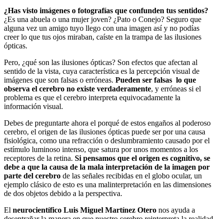
¿Has visto imágenes o fotografías que confunden tus sentidos?
¿Es una abuela o una mujer joven? ¿Pato o Conejo? Seguro que
alguna vez un amigo tuyo llego con una imagen así y no podías
creer lo que tus ojos miraban, caíste en la trampa de las ilusiones
ópticas.
Pero, ¿qué son las ilusiones ópticas? Son efectos que afectan al
sentido de la vista, cuya característica es la percepción visual de
imágenes que son falsas o erróneas.
Pueden ser falsas lo que
observa el cerebro no existe verdaderamente
, y erróneas si el
problema es que el cerebro interpreta equivocadamente la
información visual.
Debes de preguntarte ahora el porqué de estos engaños al poderoso
cerebro, el origen de las ilusiones ópticas puede ser por una causa
fisiológica, como una refracción o deslumbramiento causado por el
estímulo luminoso intenso, que satura por unos momentos a los
receptores de la retina.
Si pensamos que el origen es cognitivo, se
debe a que la causa de la mala interpretación de la imagen por
parte del cerebro
de las señales recibidas en el globo ocular, un
ejemplo clásico de esto es una malinterpretación en las dimensiones
de dos objetos debido a la perspectiva.
El
neurocientífico Luis Miguel Martínez Otero
nos ayuda a
desentrañar la manera en que nuestro cerebro reinterpreta la realidad