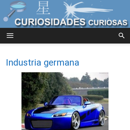
Curiosidades
Industria germana
Curiosas
del
Mundo