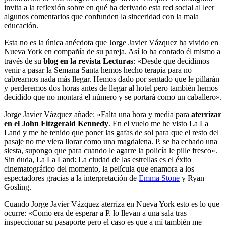
invita a la reflexión sobre en qué ha derivado esta red social al leer
algunos comentarios que confunden la sinceridad con la mala
educación.
Esta no es la única anécdota que Jorge Javier Vázquez ha vivido en
Nueva York en compañía de su pareja. Así lo ha contado él mismo a
través de su
blog en la revista Lecturas
: «Desde que decidimos
venir a pasar la Semana Santa hemos hecho terapia para no
cabrearnos nada más llegar. Hemos dado por sentado que le pillarán
y perderemos dos horas antes de llegar al hotel pero también hemos
decidido que no montará el número y se portará como un caballero».
Jorge Javier Vázquez añade: «Falta una hora y media para
aterrizar
en el John Fitzgerald Kennedy
. En el vuelo me he visto La La
Land y me he tenido que poner las gafas de sol para que el resto del
pasaje no me viera llorar como una magdalena. P. se ha echado una
siesta, supongo que para cuando le agarre la policía le pille fresco».
Sin duda, La La Land: La ciudad de las estrellas es el éxito
cinematográfico del momento, la película que enamora a los
espectadores gracias a la interpretación de
Emma Stone
y Ryan
Gosling.
Cuando Jorge Javier Vázquez aterriza en Nueva York esto es lo que
ocurre: «Como era de esperar a P. lo llevan a una sala tras
inspeccionar su pasaporte pero el caso es que a mí también me