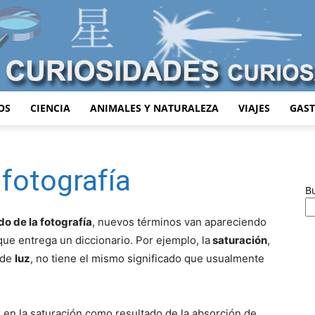
OS
CIENCIA
ANIMALES Y NATURALEZA
VIAJES
GAS
Curiosidades
 fotografía
B
o de la fotografía
, nuevos términos van apareciendo
Curiosas
 que entrega un diccionario. Por ejemplo, la
saturación
,
 de
luz
, no tiene el mismo significado que usualmente
 en la saturación como resultado de la absorción de