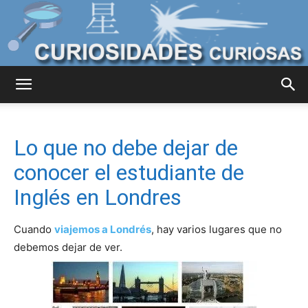
Curiosidades
Lo que no debe dejar de
Curiosas
conocer el estudiante de
Inglés en Londres
del
Cuando
viajemos a Londrés
, hay varios lugares que no
debemos dejar de ver.
Mundo