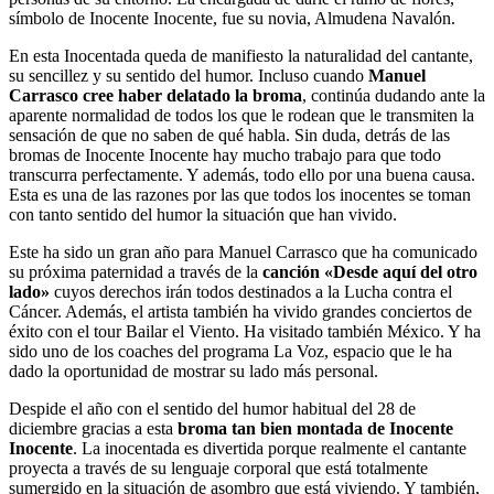
símbolo de Inocente Inocente, fue su novia, Almudena Navalón.
En esta Inocentada queda de manifiesto la naturalidad del cantante,
su sencillez y su sentido del humor. Incluso cuando
Manuel
Carrasco cree haber delatado la broma
, continúa dudando ante la
aparente normalidad de todos los que le rodean que le transmiten la
sensación de que no saben de qué habla. Sin duda, detrás de las
bromas de Inocente Inocente hay mucho trabajo para que todo
transcurra perfectamente. Y además, todo ello por una buena causa.
Esta es una de las razones por las que todos los inocentes se toman
con tanto sentido del humor la situación que han vivido.
Este ha sido un gran año para Manuel Carrasco que ha comunicado
su próxima paternidad a través de la
canción «Desde aquí del otro
lado»
cuyos derechos irán todos destinados a la Lucha contra el
Cáncer. Además, el artista también ha vivido grandes conciertos de
éxito con el tour Bailar el Viento. Ha visitado también México. Y ha
sido uno de los coaches del programa La Voz, espacio que le ha
dado la oportunidad de mostrar su lado más personal.
Despide el año con el sentido del humor habitual del 28 de
diciembre gracias a esta
broma tan bien montada de Inocente
Inocente
. La inocentada es divertida porque realmente el cantante
proyecta a través de su lenguaje corporal que está totalmente
sumergido en la situación de asombro que está viviendo. Y también,