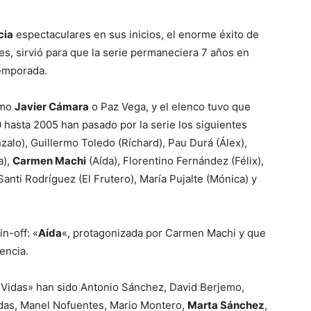
cia
espectaculares en sus inicios, el enorme éxito de
Mundo
ones, sirvió para que la serie permaneciera 7 años en
emporada.
omo
Javier Cámara
o Paz Vega, y el elenco tuvo que
 hasta 2005 han pasado por la serie los siguientes
zalo), Guillermo Toledo (Ríchard), Pau Durá (Álex),
a),
Carmen Machi
(Aída), Florentino Fernández (Félix),
 Santi Rodríguez (El Frutero), María Pujalte (Mónica) y
n-off: «
Aída
«, protagonizada por Carmen Machi y que
encia.
7 Vidas» han sido Antonio Sánchez, David Berjemo,
adas, Manel Nofuentes, Mario Montero,
Marta Sánchez
,