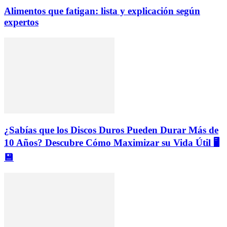
Alimentos que fatigan: lista y explicación según
expertos
¿Sabías que los Discos Duros Pueden Durar Más de
10 Años? Descubre Cómo Maximizar su Vida Útil 🖥️
💾