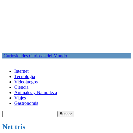
Curiosidades Curiosas del Mundo
Internet
Tecnologia
Videojuegos
Ciencia
Animales y Naturaleza
Viajes
Gastronomía
Net tris