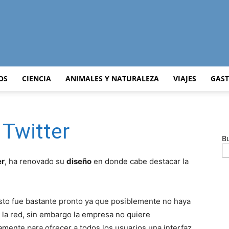
Curiosidades
OS
CIENCIA
ANIMALES Y NATURALEZA
VIAJES
GAS
 Twitter
Curiosas
B
er
, ha renovado su
diseño
en donde cabe destacar la
del
to fue bastante pronto ya que posiblemente no haya
 la red, sin embargo la empresa no quiere
amente para ofrecer a todos los usuarios una interfaz