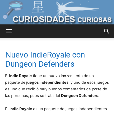
Curiosidades
Nuevo IndieRoyale con
Curiosas
Dungeon Defenders
El
Indie Royale
tiene un nuevo lanzamiento de un
del
paquete de
juegos independientes
, y uno de esos juegos
es uno que recibió muy buenos comentarios de parte de
las personas, pues se trata del
Dungeon Defenders
.
Mundo
El
Indie Royale
es un paquete de juegos independientes