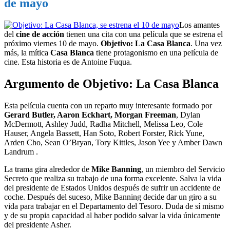
de mayo
Los amantes
del
cine de acción
tienen una cita con una película que se estrena el
próximo viernes 10 de mayo.
Objetivo: La Casa Blanca
. Una vez
más, la mítica
Casa Blanca
tiene protagonismo en una película de
cine. Esta historia es de Antoine Fuqua.
Argumento de Objetivo: La Casa Blanca
Esta película cuenta con un reparto muy interesante formado por
Gerard Butler, Aaron Eckhart, Morgan Freeman
, Dylan
McDermott, Ashley Judd, Radha Mitchell, Melissa Leo, Cole
Hauser, Angela Bassett, Han Soto, Robert Forster, Rick Yune,
Arden Cho, Sean O’Bryan, Tory Kittles, Jason Yee y Amber Dawn
Landrum .
La trama gira alrededor de
Mike Banning
, un miembro del Servicio
Secreto que realiza su trabajo de una forma excelente. Salva la vida
del presidente de Estados Unidos después de sufrir un accidente de
coche. Después del suceso, Mike Banning decide dar un giro a su
vida para trabajar en el Departamento del Tesoro. Duda de sí mismo
y de su propia capacidad al haber podido salvar la vida únicamente
del presidente Asher.