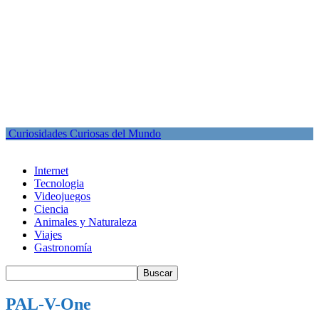
Curiosidades Curiosas del Mundo
Internet
Tecnologia
Videojuegos
Ciencia
Animales y Naturaleza
Viajes
Gastronomía
PAL-V-One