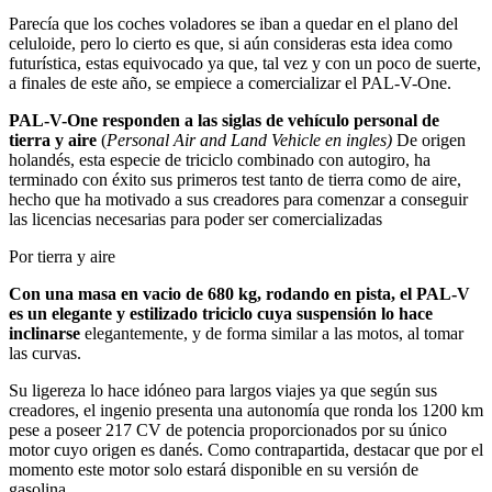
Parecía que los coches voladores se iban a quedar en el plano del
celuloide, pero lo cierto es que, si aún consideras esta idea como
futurística, estas equivocado ya que, tal vez y con un poco de suerte,
a finales de este año, se empiece a comercializar el PAL-V-One.
PAL-V-One responden a las siglas de vehículo personal de
tierra y aire
(
Personal Air and Land Vehicle en ingles)
De origen
holandés, esta especie de triciclo combinado con autogiro, ha
terminado con éxito sus primeros test tanto de tierra como de aire,
hecho que ha motivado a sus creadores para comenzar a conseguir
las licencias necesarias para poder ser comercializadas
Por tierra y aire
Con una masa en vacio de 680 kg, rodando en pista, el PAL-V
es un elegante y estilizado triciclo cuya suspensión lo hace
inclinarse
elegantemente, y de forma similar a las motos, al tomar
las curvas.
Su ligereza lo hace idóneo para largos viajes ya que según sus
creadores, el ingenio presenta una autonomía que ronda los 1200 km
pese a poseer 217 CV de potencia proporcionados por su único
motor cuyo origen es danés. Como contrapartida, destacar que por el
momento este motor solo estará disponible en su versión de
gasolina.