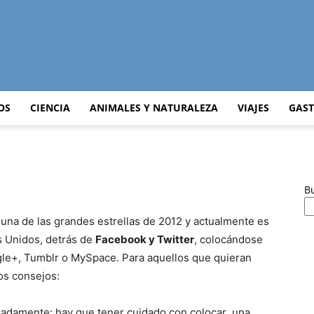
Curiosidades
OS
CIENCIA
ANIMALES Y NATURALEZA
VIAJES
GAS
Curiosas
B
una de las grandes estrellas de 2012 y actualmente es
s Unidos, detrás de
Facebook y Twitter
, colocándose
le+, Tumblr o MySpace. Para aquellos que quieran
del
os consejos:
iadamente: hay que tener cuidado con colocar una