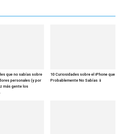
des que no sabías sobre
10 Curiosidades sobre el iPhone que
dores personales (y por
Probablemente No Sabías 📱
z más gente los
