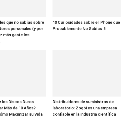
des que no sabías sobre
10 Curiosidades sobre el iPhone que
dores personales (y por
Probablemente No Sabías 📱
z más gente los

 los Discos Duros
Distribuidores de suministros de
ar Más de 10 Años?
laboratorio: Zogbi es una empresa
ómo Maximizar su Vida
confiable en la industria científica