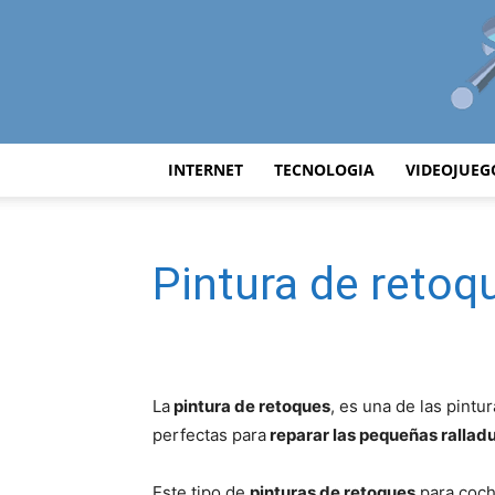
INTERNET
TECNOLOGIA
VIDEOJUEG
Pintura de retoq
La
pintura de retoques
, es una de las pintu
perfectas para
reparar las pequeñas ralladu
Este tipo de
pinturas de retoques
para coch