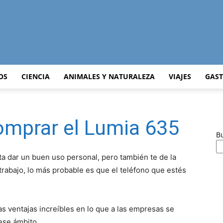
Curiosidades
OS
CIENCIA
ANIMALES Y NATURALEZA
VIAJES
GAS
omprar el Lumia 635
Curiosas
B
ta dar un buen uso personal, pero también te de la
rabajo, lo más probable es que el teléfono que estés
del
s ventajas increíbles en lo que a las empresas se
ese ámbito.