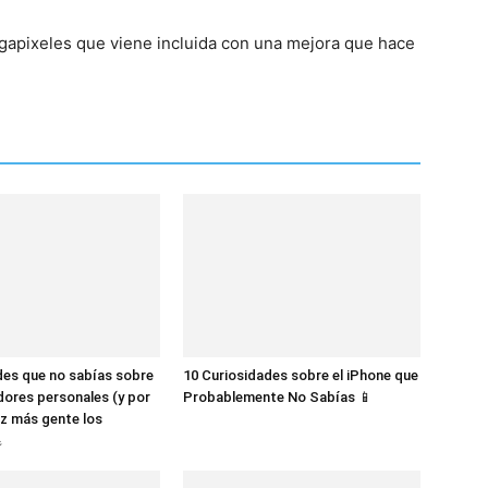
egapixeles que viene incluida con una mejora que hace
des que no sabías sobre
10 Curiosidades sobre el iPhone que
dores personales (y por
Probablemente No Sabías 📱
z más gente los
