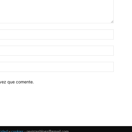
 vez que comente.
cidad
y
cookies
- revistasblogs@gmail.com