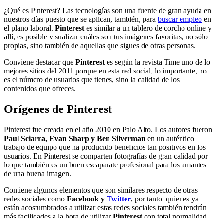
¿Qué es Pinterest? Las tecnologías son una fuente de gran ayuda en
nuestros días puesto que se aplican, también, para
buscar empleo
en
el plano laboral.
Pinterest
es similar a un tablero de corcho online y
allí, es posible visualizar cuáles son tus imágenes favoritas, no sólo
propias, sino también de aquellas que sigues de otras personas.
Conviene destacar que
Pinterest
es según la revista Time uno de lo
mejores sitios del 2011 porque en esta red social, lo importante, no
es el número de usuarios que tienes, sino la calidad de los
contenidos que ofreces.
Orígenes de Pinterest
Pinterest fue creada en el año 2010 en Palo Alto. Los autores fueron
Paul Sciarra, Evan Sharp y Ben Silverman
en un auténtico
trabajo de equipo que ha producido beneficios tan positivos en los
usuarios. En Pinterest se comparten fotografías de gran calidad por
lo que también es un buen escaparate profesional para los amantes
de una buena imagen.
Contiene algunos elementos que son similares respecto de otras
redes sociales como
Facebook y
Twitter
, por tanto, quienes ya
están acostumbrados a utilizar estas redes sociales también tendrán
más facilidades a la hora de utilizar
Pinterest
con total normalidad.