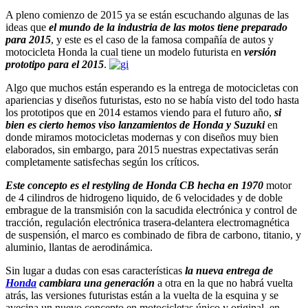
A pleno comienzo de 2015 ya se están escuchando algunas de las
ideas que
el mundo de la industria de las motos tiene preparado
para 2015
, y este es el caso de la famosa compañía de autos y
motocicleta Honda la cual tiene un modelo futurista en
versión
prototipo para el 2015
.
Algo que muchos están esperando es la entrega de motocicletas con
apariencias y diseños futuristas, esto no se había visto del todo hasta
los prototipos que en 2014 estamos viendo para el futuro año,
si
bien es cierto hemos viso lanzamientos de Honda y Suzuki
en
donde miramos motocicletas modernas y con diseños muy bien
elaborados, sin embargo, para 2015 nuestras expectativas serán
completamente satisfechas según los críticos.
Este concepto es el restyling de Honda CB hecha en 1970
motor
de 4 cilindros de hidrogeno liquido, de 6 velocidades y de doble
embrague de la transmisión con la sacudida electrónica y control de
tracción, regulación electrónica trasera-delantera electromagnética
de suspensión, el marco es combinado de fibra de carbono, titanio, y
aluminio, llantas de aerodinámica.
Sin lugar a dudas con esas características
la nueva entrega de
Honda
cambiara una generación
a otra en la que no habrá vuelta
atrás, las versiones futuristas están a la vuelta de la esquina y se
avecina un nuevo concepto en motocicletas único y original, en