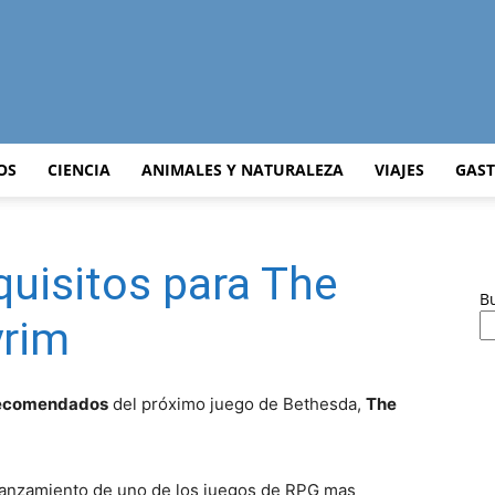
Curiosidades
OS
CIENCIA
ANIMALES Y NATURALEZA
VIAJES
GAS
quisitos para The
Curiosas
B
yrim
ecomendados
del próximo juego de Bethesda,
The
del
 lanzamiento de uno de los juegos de RPG mas