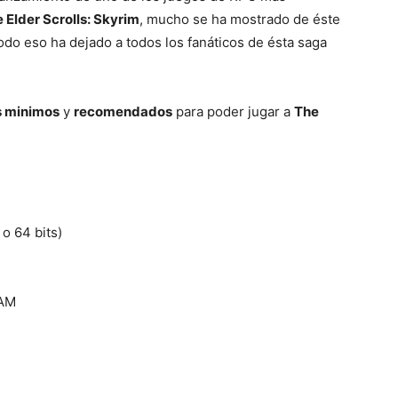
 Elder Scrolls: Skyrim
, mucho se ha mostrado de éste
todo eso ha dejado a todos los fanáticos de ésta saga
Mundo
s minimos
y
recomendados
para poder jugar a
The
o 64 bits)
RAM