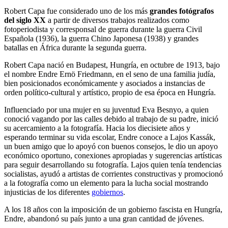
Robert Capa fue considerado uno de los más
grandes fotógrafos
del siglo XX
a partir de diversos trabajos realizados como
fotoperiodista y corresponsal de guerra durante la guerra Civil
Española (1936), la guerra Chino Japonesa (1938) y grandes
batallas en África durante la segunda guerra.
Robert Capa nació en Budapest, Hungría, en octubre de 1913, bajo
el nombre Endre Ernö Friedmann, en el seno de una familia judía,
bien posicionados económicamente y asociados a instancias de
orden político-cultural y artístico, propio de esa época en Hungría.
Influenciado por una mujer en su juventud Eva Besnyo, a quien
conoció vagando por las calles debido al trabajo de su padre, inició
su acercamiento a la fotografía. Hacia los diecisiete años y
esperando terminar su vida escolar, Endre conoce a Lajos Kassák,
un buen amigo que lo apoyó con buenos consejos, le dio un apoyo
económico oportuno, conexiones apropiadas y sugerencias artísticas
para seguir desarrollando su fotografía. Lajos quien tenía tendencias
socialistas, ayudó a artistas de corrientes constructivas y promocionó
a la fotografía como un elemento para la lucha social mostrando
injusticias de los diferentes
gobiernos
.
A los 18 años con la imposición de un gobierno fascista en Hungría,
Endre, abandonó su país junto a una gran cantidad de jóvenes.