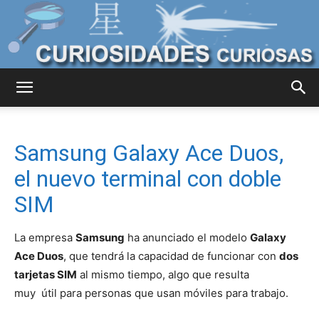
Curiosidades
Samsung Galaxy Ace Duos,
Curiosas
el nuevo terminal con doble
SIM
del
La empresa
Samsung
ha anunciado el modelo
Galaxy
Ace Duos
, que tendrá la capacidad de funcionar con
dos
tarjetas SIM
al mismo tiempo, algo que resulta
Mundo
muy útil para personas que usan móviles para trabajo.